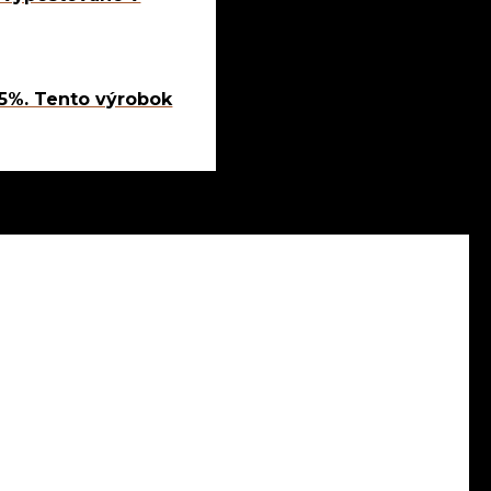
,5%. Tento výrobok
Zobrazujú sa 2 výsledky
Instagram
NÉ OBCHODNÉ PODMIENKY