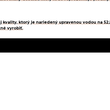
j kvality, ktorý je nariedený upravenou vodou na 52
né vyrobiť.
50%
nový
obsah
alkoholu
dizajn
SKLADOM
OM
NATURAL PRODUCT
 PRODUCT
HRUŠKOVICA 0,5 L
A 0,5 L
Facebook
22,50
€
VŠEOBEC
DY OCHRANY OSOBNÝCH ÚDAJOV
MPANIA, S. R. O.
SKLADOM
ace október a november
iaš, 0,5 L, destilátov Od deda zľava, 2 € z každej fľaše*