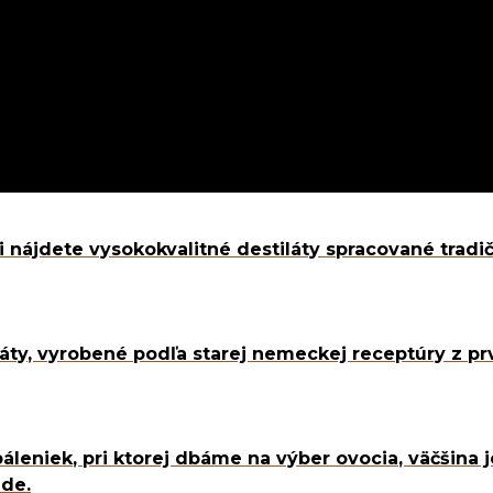
nejšie
destiláty
é destiláty
ii nájdete vysokokvalitné destiláty spracované tra
ná
al Product
eda
áty, vyrobené podľa starej nemeckej receptúry z prv
armára
ostná
enská
nský výber
páleniek, pri ktorej dbáme na výber ovocia, väčšina
ade.