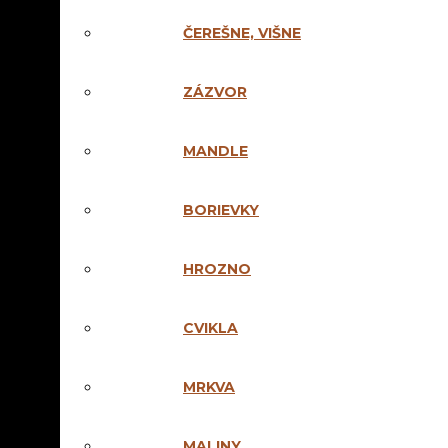
Pri kúpe 5 a viac fli
*akcia sa nevzťahu
ČEREŠNE, VIŠNE
ZÁZVOR
!!!AKCIA!!!
MANDLE
Pri kúpe 4 fliaš edícia
Pri kúpe 3 fliaš
Natur
GRÁTIS
!
BORIEVKY
OBJEDNAŤ
HROZNO
0
CVIKLA
MRKVA
Váš nákup
MALINY