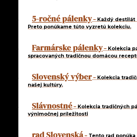
Rezané dest
rad Kosh
Mandľové p
5-ročné pálenky
–
Každý destilát 
Excellent
Preto ponúkame túto vyzretú kolekciu.
Darčekové 
Ostatné
Farmárske pálenky
–
Kolekcia p
spracovaných tradičnou domácou recept
Najpredávanejšie
Netradičné destil
Pravé ovocné des
Slovenský výber
rad 5 ročná
–
Kolekcia tradi
rad Natural P
našej kultúry.
rad Od deda
rad Od farmár
rad Slávnostn
rad Slovenská
Slávnostné
–
Kolekcia tradičných pá
rad Slovenský
Rezané destiláty
výnimočnej príležitosti
rad Kosher
Mandľové pálenk
Excellent
rad Slovenská
–
Tento rad ponúka 
Darčekové balen