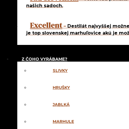
Ostatné
našich sadoch.
Excellent
–
Destilát najvyššej možne
je top slovenskej marhuľovice akú je mož
50%
obsah
SKLAD
alkoholu
Z ČOHO VYRÁBAME?
NATURAL
HRUŠKOVIC
SLIVKY
22,50
€
HRUŠKY
|
COOKIES
|
ZÁSA
POWERED BY
CO
JABLKÁ
50%
obsah
alkoholu
AKCIA na mesi
MARHULE
Pri kúpe 6 a viac fl