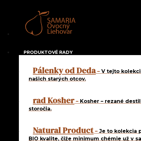
Navigation
Najpredáva
Netradičné 
PRODUKTOVÉ RADY
Pravé ovocn
Pálenky od Deda
–
V tejto kolekc
našich starých otcov.
rad 5 roč
rad Natur
rad Kosher
rad Od d
–
Kosher – rezané destil
rad Od f
storočia.
rad Slávn
rad Slov
Natural Product
rad Slove
–
Je to kolekcia 
BIO kvalite, čiže minimum chémie už v s