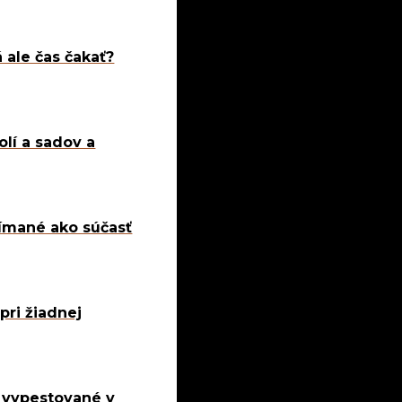
á ale čas čakať?
olí a sadov a
nímané ako súčasť
pri žiadnej
y vypestované v