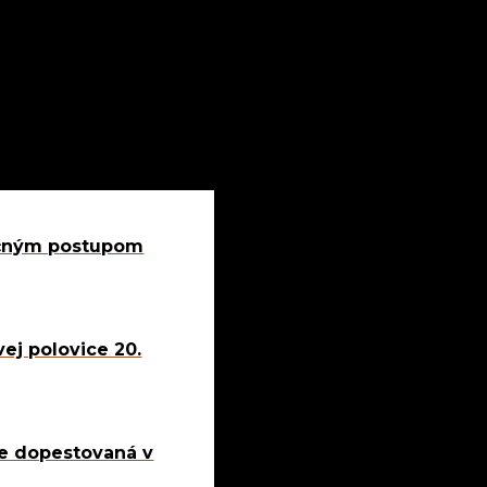
dičným postupom
ej polovice 20.
 je dopestovaná v