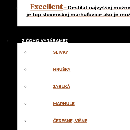
Excellent
Ostatné
–
Destilát najvyššej možne
je top slovenskej marhuľovice akú je mož
Zobrazený jediný v
Z ČOHO VYRÁBAME?
obsah 36% alk
SLIVKY
dizajn
SKLADO
DOMÁCA 
HRUŠKY
MANDĽA 1 
JABLKÁ
17,60
€
KOŠÍKA
MARHULE
Facebook
Instagram
ČEREŠNE, VIŠNE
VŠEOBECNÉ OBC