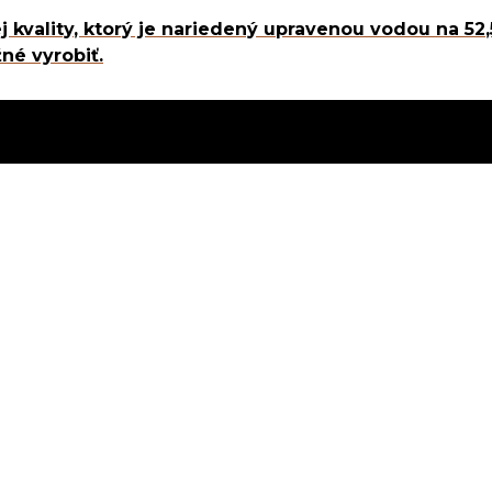
j kvality, ktorý je nariedený upravenou vodou na 52
né vyrobiť.
ýsledok
nový
oholu
M
OD DEDA
L
PRIDAŤ DO
HODNÉ PODMIENKY
|
COOKIES
|
ZÁSADY OCHRA