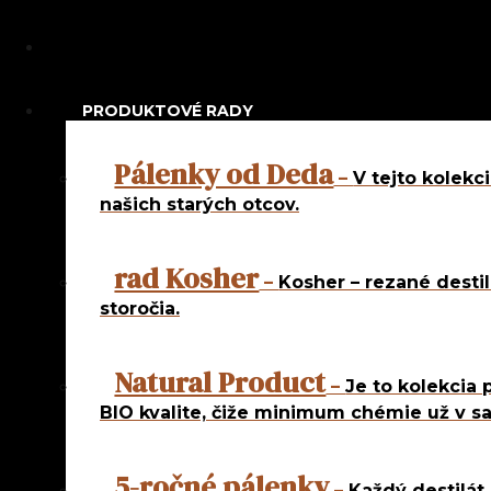
Navigation
PRODUKTOVÉ RADY
Najpredáva
Pálenky od Deda
–
V tejto kolekc
Netradičné 
našich starých otcov.
Pravé ovocn
rad Kosher
rad 5 roč
–
Kosher – rezané destil
rad Natur
storočia.
rad Od d
Natural Product
rad Od f
–
Je to kolekcia 
rad Slávn
BIO kvalite, čiže minimum chémie už v s
rad Slov
rad Slove
5-ročné pálenky
–
Každý destilát 