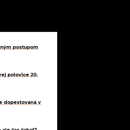
dičným postupom
ej polovice 20.
 je dopestovaná v
á ale čas čakať?