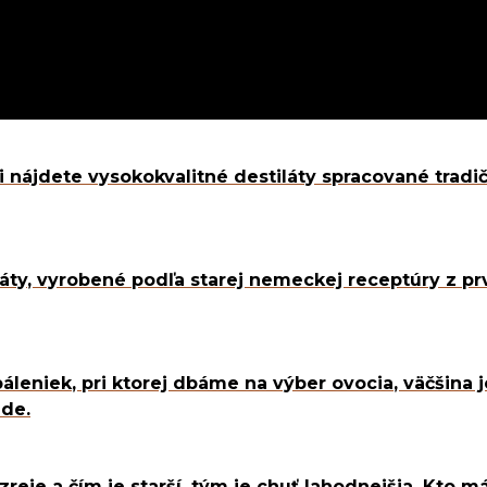
nejšie
ii nájdete vysokokvalitné destiláty spracované tra
destiláty
é destiláty
ná
áty, vyrobené podľa starej nemeckej receptúry z prv
al Product
eda
armára
páleniek, pri ktorej dbáme na výber ovocia, väčšina
ostná
ade.
enská
nský výber
zreje a čím je starší, tým je chuť lahodnejšia. Kto m