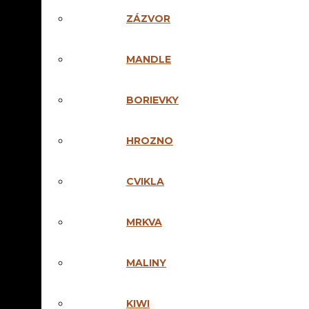
POWERED BY
CO
ZÁZVOR
obsah 36% alkohol
MANDLE
AKCIA na mesi
Pri kúpe 6 a viac fl
Pri kúpe 5 a viac fli
BORIEVKY
*akcia sa nevzťahu
HROZNO
!!!AKCIA!!!
CVIKLA
Pri kúpe 4 fliaš edí
GRÁTIS
!
Pri kúpe 3 fliaš
Nat
MRKVA
GRÁTIS
!
OBJEDNAŤ
MALINY
KIWI