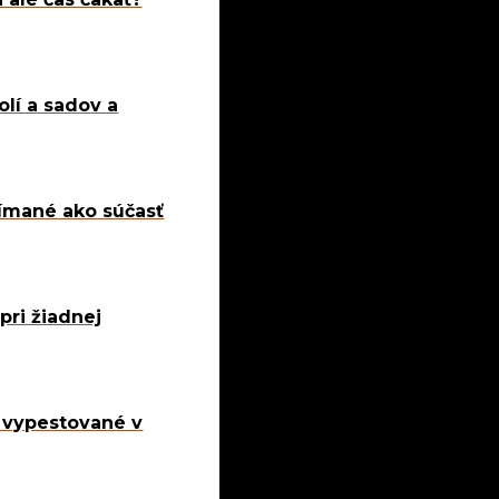
olí a sadov a
nímané ako súčasť
pri žiadnej
y vypestované v