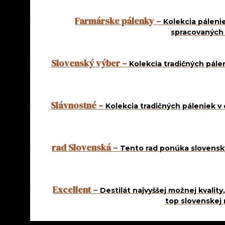
Farmárske pálenky
–
Kolekcia páleni
spracovaných
Slovenský výber
–
Kolekcia tradičných pále
Slávnostné
–
Kolekcia tradičných páleniek v
Kategória:
Ostatné
ALCOTEA 1 L
rad Slovenská
–
Tento rad ponúka slovenský
14,50
€
Excellent
–
Destilát najvyššej možnej kvalit
top slovenskej 
Alk
50%