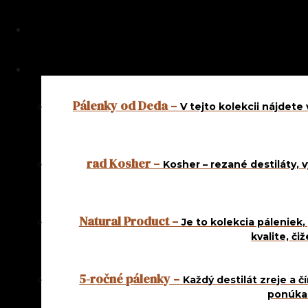
Pálenky od Deda
–
V tejto kolekcii nájdet
rad Kosher
–
Kosher – rezané destiláty, 
Natural Product
–
Je to kolekcia páleniek,
kvalite, č
5-ročné pálenky
–
Každý destilát zreje a č
ponúkam