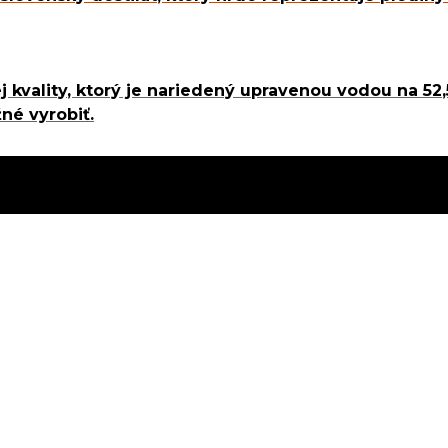
j kvality, ktorý je nariedený upravenou vodou na 52
né vyrobiť.