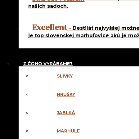
Ostatné
našich sadoch.
Excellent
–
Destilát najvyššej možne
je top slovenskej marhuľovice akú je mož
Z ČOHO VYRÁBAME?
SLIVKY
HRUŠKY
JABLKÁ
MARHULE