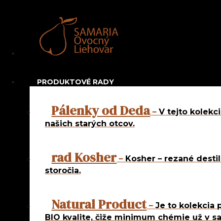
Navigation
Najpredáva
Netradičné 
PRODUKTOVÉ RADY
Pravé ovocn
Pálenky od Deda
–
V tejto kolekc
našich starých otcov.
rad 5 roč
rad Natur
rad Kosher
rad Od d
–
Kosher – rezané destil
rad Od f
storočia.
rad Slávn
rad Slov
Natural Product
rad Slove
–
Je to kolekcia 
BIO kvalite, čiže minimum chémie už v s