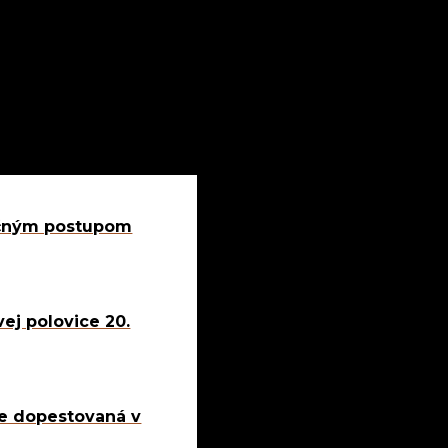
dičným postupom
ej polovice 20.
 je dopestovaná v