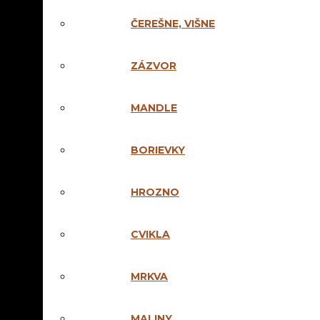
ČEREŠNE, VIŠNE
ZÁZVOR
MANDLE
BORIEVKY
HROZNO
Kategórie:
Pravé ovocn
DOMÁCA H
CVIKLA
17,50
€
MRKVA
Alk
52%
MALINY