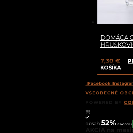
DOMÁCA 
HRUŠKOVIC
7,30
€
P
KOŠÍKA
Facebook
Instagra
VŠEOBECNÉ OBC
POWERED BY
COM
52%
obsah
alkoholu
AKCIA na mesi