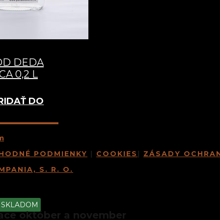
OD DEDA
A 0,2 L
RIDAŤ DO
m
HODNÉ PODMIENKY
|
COOKIES
|
ZÁSADY OCHRA
PANIA, S. R. O.
SKLADOM
ace október a november