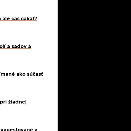
á ale čas čakať?
olí a sadov a
nímané ako súčasť
pri žiadnej
y vypestované v