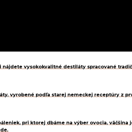
nejšie
destiláty
é destiláty
ii nájdete vysokokvalitné destiláty spracované tra
ná
al Product
eda
áty, vyrobené podľa starej nemeckej receptúry z prv
armára
ostná
enská
nský výber
páleniek, pri ktorej dbáme na výber ovocia, väčšina
ade.