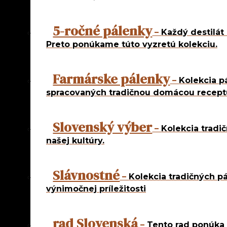
Rezané dest
rad Kosh
Mandľové p
5-ročné pálenky
–
Každý destilát 
Excellent
Preto ponúkame túto vyzretú kolekciu.
Darčekové 
Ostatné
Farmárske pálenky
–
Kolekcia p
spracovaných tradičnou domácou recept
Najpredávanejšie
Netradičné destil
Pravé ovocné des
Slovenský výber
rad 5 ročná
–
Kolekcia tradi
rad Natural P
našej kultúry.
rad Od deda
rad Od farmár
rad Slávnostn
rad Slovenská
Slávnostné
–
Kolekcia tradičných pá
rad Slovenský
Rezané destiláty
výnimočnej príležitosti
rad Kosher
Mandľové pálenk
Excellent
rad Slovenská
–
Tento rad ponúka 
Darčekové balen