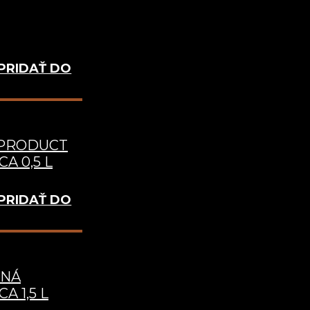
výrobu už o
 PRODUCT
dozerá náš 
A 0,5 L
PRIDAŤ DO
 PRODUCT
A 0,5 L
PRIDAŤ DO
TNÁ
A 1,5 L