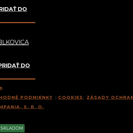
RIDAŤ DO
ABLKOVICA
PRIDAŤ DO
m
HODNÉ PODMIENKY
|
COOKIES
|
ZÁSADY OCHRA
PANIA, S. R. O.
SKLADOM