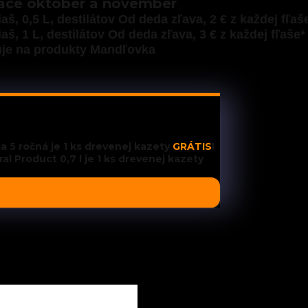
ace október a november
liaš, 0,5 L, destilátov Od deda zľava, 2 € z každej fľaš
liaš, 1 L, destilátov Od deda zľava, 3 € z každej fľaše*
uje na produkty Mandľovka
ia
5 ročná
je 1 ks drevenej kazety
GRÁTIS
!
ral Product
0,7 l je 1 ks drevenej kazety