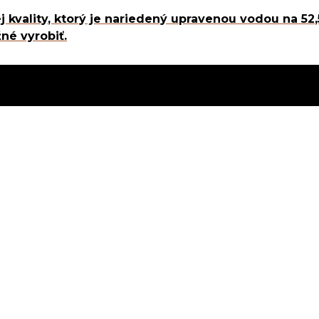
j kvality, ktorý je nariedený upravenou vodou na 52
né vyrobiť.