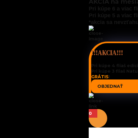
AKCIA na mesi
Pri kúpe 6 a viac f
Pri kúpe 5 a viac f
*akcia sa nevzťah
!!!AKCIA!!!
Pri kúpe 4 fliaš edíc
Pri kúpe 3 fliaš
Natu
GRÁTIS
!
OBJEDNAŤ
0