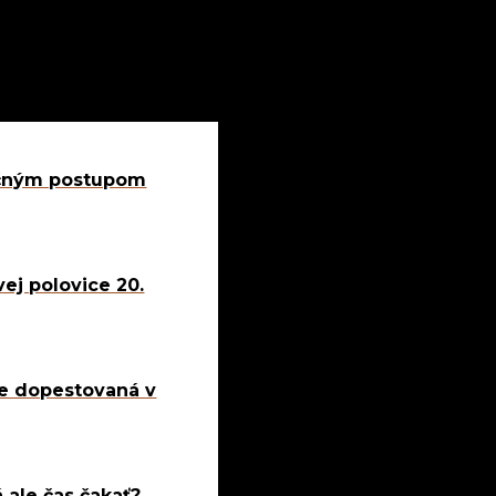
dičným postupom
ej polovice 20.
 je dopestovaná v
á ale čas čakať?