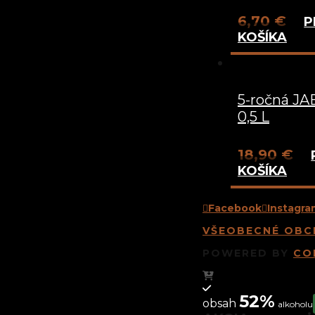
6,70
€
P
KOŠÍKA
5-ročná J
0,5 L
18,90
€
KOŠÍKA
Facebook
Instagra
VŠEOBECNÉ OBC
POWERED BY
COM
52%
obsah
alkoholu