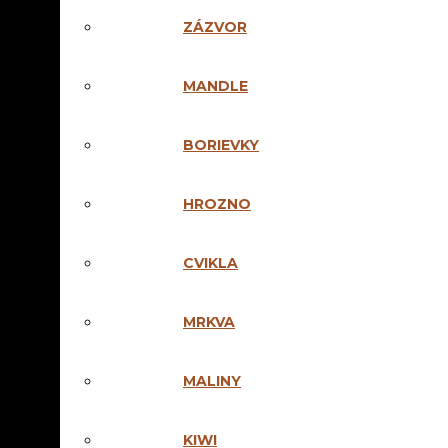
ZÁZVOR
MANDLE
BORIEVKY
HROZNO
CVIKLA
Kategórie:
Pravé ovocn
DOMÁCA J
MRKVA
16,50
€
MALINY
KIWI
Alk
52%