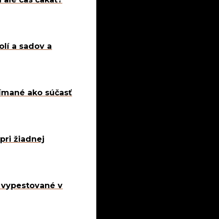
olí a sadov a
nímané ako súčasť
pri žiadnej
y vypestované v