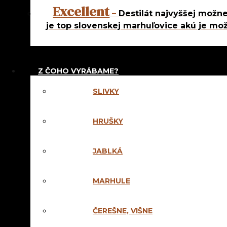
Excellent
Ostatné
–
Destilát najvyššej možne
je top slovenskej marhuľovice akú je mož
Z ČOHO VYRÁBAME?
SLIVKY
HRUŠKY
JABLKÁ
MARHULE
ČEREŠNE, VIŠNE