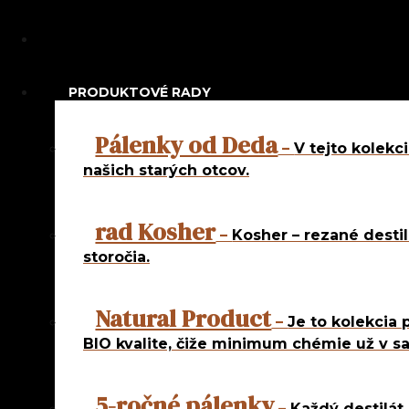
Navigation
PRODUKTOVÉ RADY
Najpredáva
Pálenky od Deda
–
V tejto kolekc
Netradičné 
našich starých otcov.
Pravé ovocn
rad Kosher
rad 5 roč
–
Kosher – rezané destil
rad Natur
storočia.
rad Od d
Natural Product
rad Od f
–
Je to kolekcia 
rad Slávn
BIO kvalite, čiže minimum chémie už v s
rad Slov
rad Slove
5-ročné pálenky
–
Každý destilát 