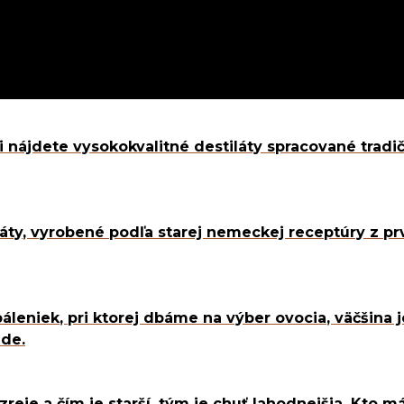
nejšie
ii nájdete vysokokvalitné destiláty spracované tra
destiláty
é destiláty
ná
áty, vyrobené podľa starej nemeckej receptúry z prv
al Product
eda
armára
páleniek, pri ktorej dbáme na výber ovocia, väčšina
ostná
ade.
enská
nský výber
zreje a čím je starší, tým je chuť lahodnejšia. Kto m