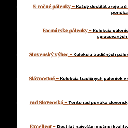
5-ročné pálenky
–
Každý destilát zreje a č
ponúkam
Farmárske pálenky
–
Kolekcia páleni
spracovaných
Slovenský výber
–
Kolekcia tradičných pále
Kategórie:
Mandle
,
Najpredávanejšie
,
Netradičné destiláty
,
rad Od deda
Slávnostné
–
Kolekcia tradičných páleniek v
DOMÁCA OD DEDA
MANDĽA 1 L
rad Slovenská
–
Tento rad ponúka slovenský
16,20
€
Excellent
–
Destilát najvyššej možnej kvalit