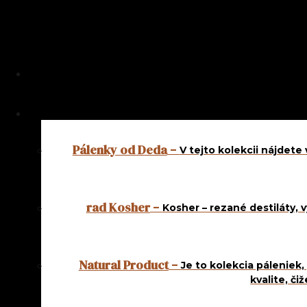
Pálenky od Deda
–
V tejto kolekcii nájdet
rad Kosher
–
Kosher – rezané destiláty, 
Natural Product
–
Je to kolekcia páleniek,
kvalite, č