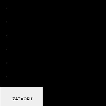
Váš nákup
Váš košík je prázdny
PREJSŤ DO OBCHODU
POKRAČOVAŤ V NÁKUPE
Menu
ZATVORIŤ