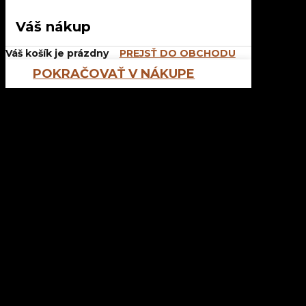
Váš nákup
Váš košík je prázdny
PREJSŤ DO OBCHODU
POKRAČOVAŤ V NÁKUPE