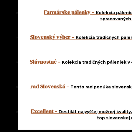
Farmárske pálenky
–
Kolekcia páleni
spracovaných
Slovenský výber
–
Kolekcia tradičných pále
Slávnostné
–
Kolekcia tradičných páleniek v
Kategórie:
Pravé ovocné destiláty
,
rad Natural Product
NATURAL PRODUCT
rad Slovenská
–
Tento rad ponúka slovenský
HRUŠKOVICA 0,7 L
Excellent
–
Destilát najvyššej možnej kvalit
27,00
€
top slovenskej 