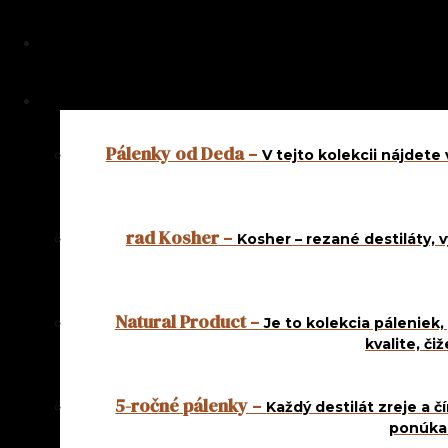
Pálenky od Deda
–
V tejto kolekcii nájdet
rad Kosher
–
Kosher – rezané destiláty, 
Natural Product
–
Je to kolekcia páleniek,
kvalite, č
5-ročné pálenky
–
Každý destilát zreje a č
ponúkam