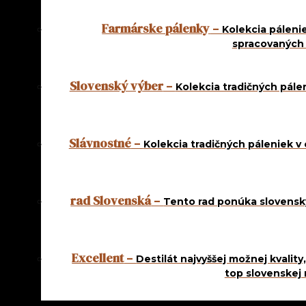
POWERED BY
COMPANIA, S. R. O.
Farmárske pálenky
–
Kolekcia páleni
spracovaných
42%
obsah
SKLADOM
alkoholu
AKCIA na mesiace október a november
Slovenský výber
–
Kolekcia tradičných pále
Pri kúpe 6 a viac fliaš, 0,5 L, destilátov Od deda zľava,
Pri kúpe 5 a viac fliaš, 1 L, destilátov Od deda zľava, 3
*akcia sa nevzťahuje na produkty Mandľovka
Slávnostné
–
Kolekcia tradičných páleniek v
!!!AKCIA!!!
rad Slovenská
–
Tento rad ponúka slovenský
Pri kúpe 4 fliaš edícia
5 ročná
je 1 ks drevenej kazety
GRÁTIS
!
Pri kúpe 3 fliaš
Natural Product
0,7 l je 1 ks drevenej kazety
Excellent
–
Destilát najvyššej možnej kvalit
GRÁTIS
!
top slovenskej 
OBJEDNAŤ